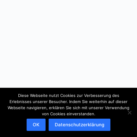
Diese Webseite nutzt Cookies zur Verbesserung des
Erlebnisses unserer Besucher. Indem Sie weiterhin auf dieser
Webseite navigieren, erklären Sie sich mit unserer Verwendung
von Cookies einverstanden.
OK
Datenschutzerklärung
Copyright © 2026 - WordPress Theme von
CreativeThemes