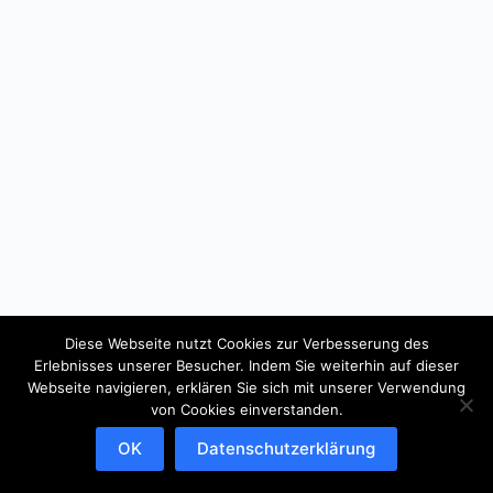
Diese Webseite nutzt Cookies zur Verbesserung des
Erlebnisses unserer Besucher. Indem Sie weiterhin auf dieser
Webseite navigieren, erklären Sie sich mit unserer Verwendung
von Cookies einverstanden.
OK
Datenschutzerklärung
Copyright © 2026 - WordPress Theme von
CreativeThemes