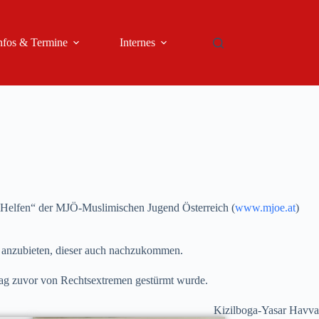
nfos & Termine
Internes
en Helfen“ der MJÖ-Muslimischen Jugend Österreich (
www.mjoe.at
)
n anzubieten, dieser auch nachzukommen.
ag zuvor von Rechtsextremen gestürmt wurde.
Kizilboga-Yasar Havva