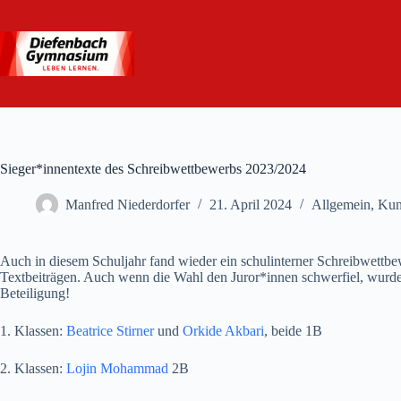
Zum
Inhalt
springen
Sieger*innentexte des Schreibwettbewerbs 2023/2024
Manfred Niederdorfer
21. April 2024
Allgemein
,
Kun
Auch in diesem Schuljahr fand wieder ein schulinterner Schreibwettbew
Textbeiträgen. Auch wenn die Wahl den Juror*innen schwerfiel, wurde p
Beteiligung!
1. Klassen:
Beatrice Stirner
und
Orkide Akbari
, beide 1B
2. Klassen:
Lojin Mohammad
2B