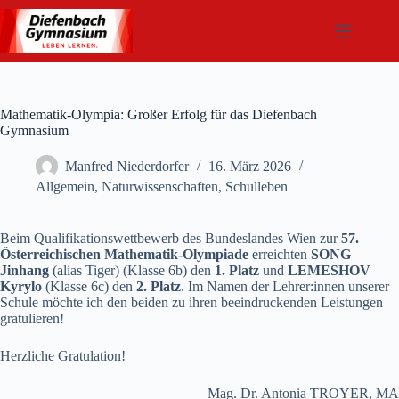
Zum
Inhalt
springen
Mathematik-Olympia: Großer Erfolg für das Diefenbach
Gymnasium
Manfred Niederdorfer
16. März 2026
Allgemein
,
Naturwissenschaften
,
Schulleben
Beim Qualifikationswettbewerb des Bundeslandes Wien zur
57.
Österreichischen Mathematik‑Olympiade
erreichten
SONG
Jinhang
(alias Tiger) (Klasse 6b) den
1. Platz
und
LEMESHOV
Kyrylo
(Klasse 6c) den
2. Platz
. Im Namen der Lehrer:innen unserer
Schule möchte ich den beiden zu ihren beeindruckenden Leistungen
gratulieren!
Herzliche Gratulation!
Mag. Dr. Antonia TROYER, MA