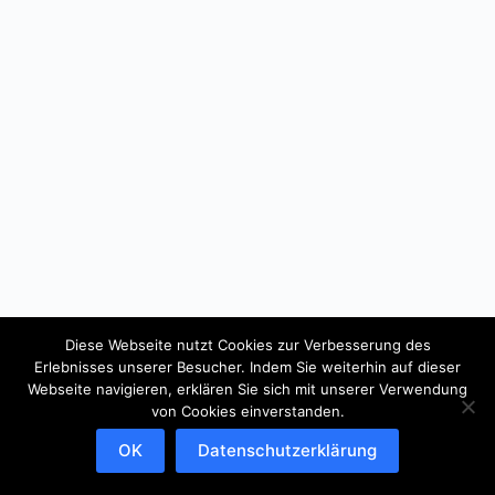
Diese Webseite nutzt Cookies zur Verbesserung des
Erlebnisses unserer Besucher. Indem Sie weiterhin auf dieser
Webseite navigieren, erklären Sie sich mit unserer Verwendung
von Cookies einverstanden.
OK
Datenschutzerklärung
Copyright © 2026 - WordPress Theme von
CreativeThemes