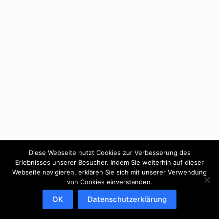
Diese Webseite nutzt Cookies zur Verbesserung des
Erlebnisses unserer Besucher. Indem Sie weiterhin auf dieser
Webseite navigieren, erklären Sie sich mit unserer Verwendung
von Cookies einverstanden.
OK
Datenschutzerklärung
Copyright © 2026 - WordPress Theme von
CreativeThemes