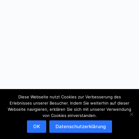
Diese Webseite nutzt Cookies zur Verbesserung des
Erlebnisses unserer Besucher. Indem Sie weiterhin auf dieser
Webseite navigieren, erklären Sie sich mit unserer Verwendung
von Cookies einverstanden.
OK
Datenschutzerklärung
Copyright © 2026 - WordPress Theme von
CreativeThemes