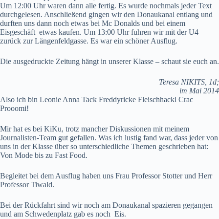
Um 12:00 Uhr waren dann alle fertig. Es wurde nochmals jeder Text
durchgelesen. Anschließend gingen wir den Donaukanal entlang und
durften uns dann noch etwas bei Mc Donalds und bei einem
Eisgeschäft etwas kaufen. Um 13:00 Uhr fuhren wir mit der U4
zurück zur Längenfeldgasse. Es war ein schöner Ausflug.
Die ausgedruckte Zeitung hängt in unserer Klasse – schaut sie euch an.
Teresa NIKITS, 1d;
im Mai 2014
Also ich bin Leonie Anna Tack Freddyricke Fleischhackl Crac
Prooomi!
Mir hat es bei KiKu, trotz mancher Diskussionen mit meinem
Journalisten-Team gut gefallen. Was ich lustig fand war, dass jeder von
uns in der Klasse über so unterschiedliche Themen geschrieben hat:
Von Mode bis zu Fast Food.
Begleitet bei dem Ausflug haben uns Frau Professor Stotter und Herr
Professor Tiwald.
Bei der Rückfahrt sind wir noch am Donaukanal spazieren gegangen
und am Schwedenplatz gab es noch Eis.